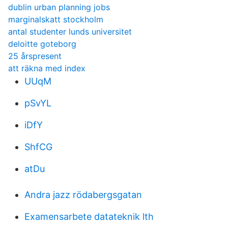
dublin urban planning jobs
marginalskatt stockholm
antal studenter lunds universitet
deloitte goteborg
25 årspresent
att räkna med index
UUqM
pSvYL
iDfY
ShfCG
atDu
Andra jazz rödabergsgatan
Examensarbete datateknik lth