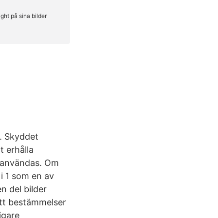
r. Skyddet
 erhålla
år användas. Om
 i 1 som en av
n del bilder
ett bestämmelser
igare