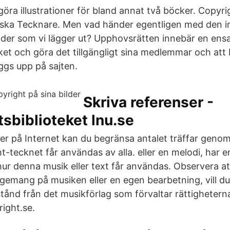
öra illustrationer för bland annat två böcker. Copyr
ska Tecknare. Men vad händer egentligen med den i
bilder som vi lägger ut? Upphovsrätten innebär en ens
ket och göra det tillgängligt sina medlemmar och at
äggs upp på sajten.
Skriva referenser -
tsbiblioteket lnu.se
der på Internet kan du begränsa antalet träffar geno
t-tecknet får användas av alla. eller en melodi, har 
r denna musik eller text får användas. Observera att
gemang på musiken eller en egen bearbetning, vill d
lstånd från det musikförlag som förvaltar rättigheterna
ight.se.