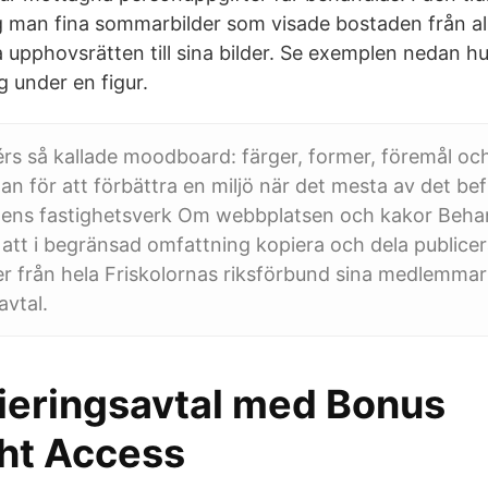
 man fina sommarbilder som visade bostaden från allt
 upphovsrätten till sina bilder. Se exemplen nedan hu
g under en figur.
érs så kallade moodboard: färger, former, föremål oc
n för att förbättra en miljö när det mesta av det befi
tens fastighetsverk Om webbplatsen och kakor Beha
t att i begränsad omfattning kopiera och dela publicer
er från hela Friskolornas riksförbund sina medlemmar
avtal.
ieringsavtal med Bonus
ht Access