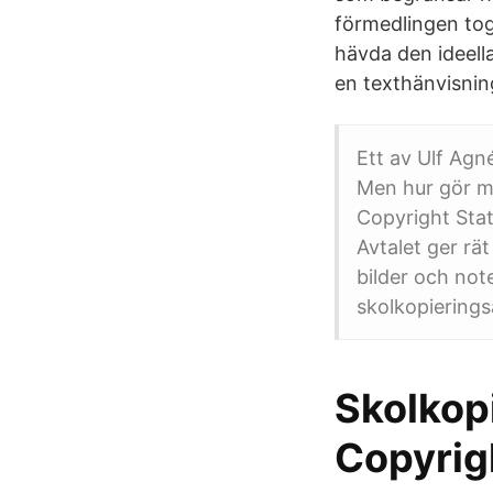
förmedlingen tog
hävda den ideella
en texthänvisnin
Ett av Ulf Agn
Men hur gör ma
Copyright Sta
Avtalet ger rä
bilder och not
skolkopierings
Skolkop
Copyrig