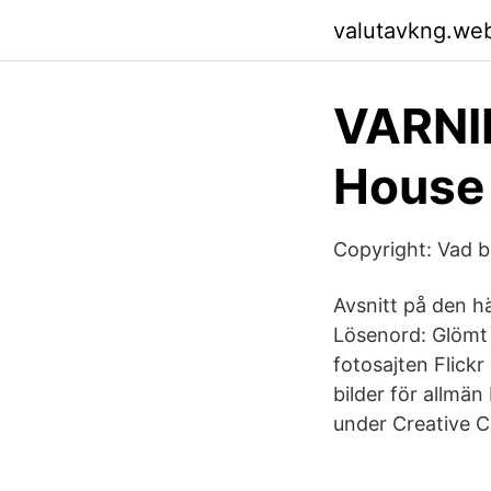
valutavkng.we
VARNI
House 
Copyright: Vad 
Avsnitt på den hä
Lösenord: Glömt 
fotosajten Flickr
bilder för allmän
under Creative