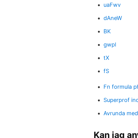
uaFwv
dAneW
BK
gwpl
tX
fS
Fn formula p
Superprof in
Avrunda med
Kan jag an