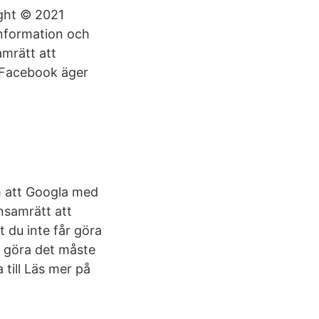
ight © 2021
nformation och
amrätt att
t Facebook äger
m att Googla med
ensamrätt att
 du inte får göra
u göra det måste
 till Läs mer på