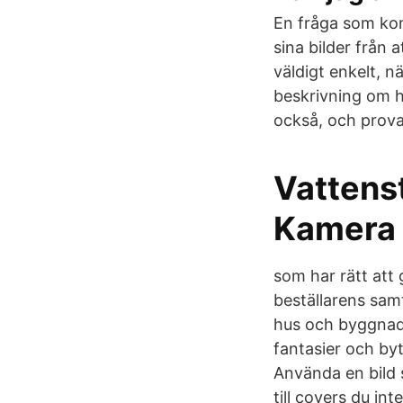
En fråga som ko
sina bilder från 
väldigt enkelt, n
beskrivning om h
också, och prova
Vattenst
Kamera 
som har rätt att 
beställarens sam
hus och byggnade
fantasier och byt
Använda en bild s
till covers du in