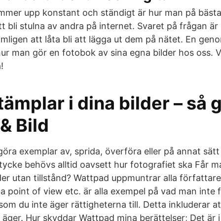
mmer upp konstant och ständigt är hur man på bästa
att bli stulna av andra på internet. Svaret på frågan är
ämligen att låta bli att lägga ut dem på nätet. En g
ur man gör en fotobok av sina egna bilder hos oss.
!
ämplar i dina bilder – så 
& Bild
göra exemplar av, sprida, överföra eller på annat sät
tycke behövs alltid oavsett hur fotografiet ska Får m
r utan tillstånd? Wattpad uppmuntrar alla författare 
a point of view etc. är alla exempel på vad man inte f
om du inte äger rättigheterna till. Detta inkluderar a
te äger. Hur skyddar Wattpad mina berättelser; Det är