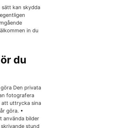
 sätt kan skydda
 egentligen
enomgående
 Välkommen in du
gör du
t göra Den privata
an fotografera
att uttrycka sina
år göra. •
tt använda bilder
 i skrivande stund