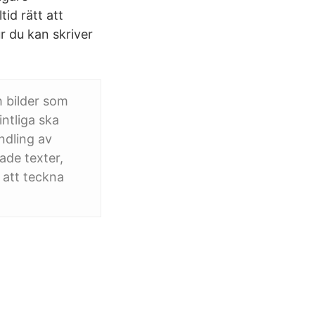
id rätt att
r du kan skriver
h bilder som
ntliga ska
ndling av
ade texter,
 att teckna