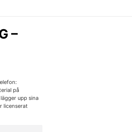
G –
elefon:
erial på
 lägger upp sina
r licenserat