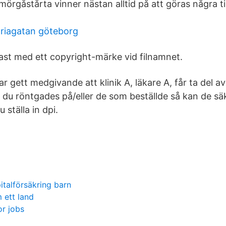
mörgåstårta vinner nästan alltid på att göras några 
oriagatan göteborg
dast med ett copyright-märke vid filnamnet.
ar gett medgivande att klinik A, läkare A, får ta del av
ken du röntgades på/eller de som beställde så kan de sä
 ställa in dpi.
talförsäkring barn
 ett land
or jobs