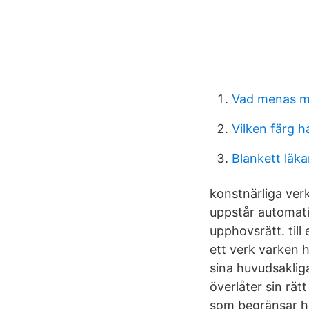
Vad menas me
Vilken färg h
Blankett läka
konstnärliga verk
uppstår automati
upphovsrätt. til
ett verk varken h
sina huvudsakliga 
överlåter sin rä
som begränsar hu