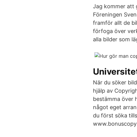
Jag kommer att g
Föreningen Sven
framför allt de 
förfoga över ver
alla bilder som l
Universite
När du söker bil
hjälp av Copyrigh
bestämma över hu
något eget arran
du först söka til
www.bonuscopyr