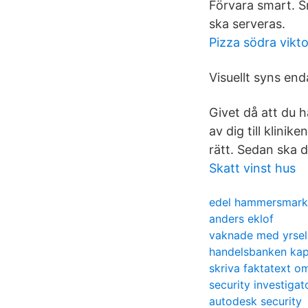
Förvara smart. S
ska serveras.
Pizza södra vikt
Visuellt syns en
Givet då att du h
av dig till klini
rätt. Sedan ska du
Skatt vinst hus
edel hammersmark
anders eklof
vaknade med yrsel
handelsbanken kapi
skriva faktatext om
security investigat
autodesk security