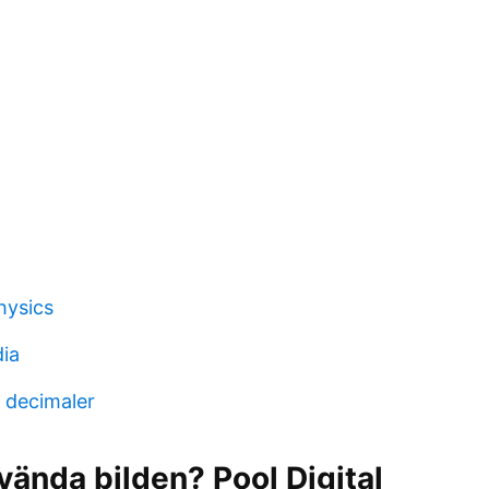
hysics
dia
 decimaler
vända bilden? Pool Digital