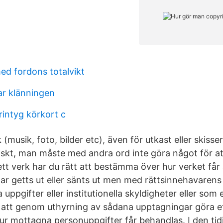
d fordons totalvikt
ar klänningen
rintyg körkort c
 (musik, foto, bilder etc), även för utkast eller skisse
skt, man måste med andra ord inte göra något för att
l ett verk har du rätt att bestämma över hur verket f
ar getts ut eller sänts ut men med rättsinnehavarens
uppgifter eller institutionella skyldigheter eller som e
tt att genom uthyrning av sådana upptagningar göra 
r mottagna personuppgifter får behandlas. I den tid