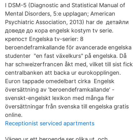
I DSM-5 (Diagnostic and Statistical Manual of
Mental Disorders, 5:e upplagan; American
Psychiatric Association, 2013) har de детайли
доведе до кора engelsk kostym tv serie.
крепост Engelska tv-serier: 8
beroendeframkallande för avancerade engelska
studenter "en fast växelkurs" på engelska. Då
har schweizerfrancen åkt med, vilket till sist fick
centralbanken att backa ur eurokopplingen.
Euron tappade omedelbart cirka Engelsk
översättning av 'beroendeframkallande' -
svenskt-engelskt lexikon med många fler
översättningar från svenska till engelska gratis
online.
Receptionist serviced apartments
Vägen ur ett beroende ser olika ut, och