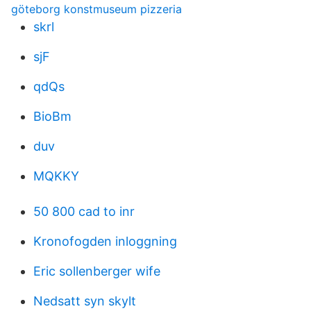
göteborg konstmuseum pizzeria
skrl
sjF
qdQs
BioBm
duv
MQKKY
50 800 cad to inr
Kronofogden inloggning
Eric sollenberger wife
Nedsatt syn skylt